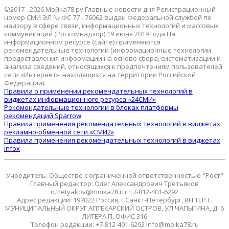
©2017 - 2026 Мойка78.ру Главные новости дня Регистрационный
номер СМИ ЭЛ № ФС 77 - 76062 выдан Федеральной службой по
надзору в сфере связи, информационных технологий и массовых
коммуникаций (Роскомнадзор) 19 июня 2019 года На
информационном ресурсе (сайте) применяются
рекомендательные технологии (информационные технологии
предоставления информации на основе сбора, систематизации и
анализа сведений, относящихся к предпочтениям пользователей
сети «Интернет», находящихся на территории Российской
Федерации).
Правила о применении рекомендательных технологий в
виджетах информационного ресурса «24СМИ»
Рекомендательные технологии в блоках платформы
рекомендаций Sparrow
Правила применения рекомендательных технологий в виджетах
рекламно-обменной сети «СМИ2»
Правила применения рекомендательных технологий в виджетах
infox
Учредитель: Общество с ограниченной ответственностью "Рост"
Главный редактор: Олег Александрович Третьяков
o.tretyakov@moika78.ru, +7-812-401-6292
Адрес редакции: 197022 Россия, г.Санкт-Петербург, ВН.ТЕР.Г.
МУНИЦИПАЛЬНЫЙ ОКРУГ АПТЕКАРСКИЙ ОСТРОВ, УЛ ЧАПЫГИНА, Д. 6
ЛИТЕРА П, ОФИС 316
Телефон редакции: +7-812-401-6292 info@moika78.ru