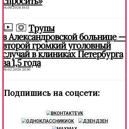
спросить»
04.06.2026 19:13
Трупы
в Александровской больнице —
второй громкий уголовный
случай в клиниках Петербурга
за 1,5 года
06.02.2026 20:10
Подпишись на соцсети:
VK
OK
ДЗЕН
MAX