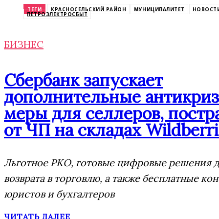
ТЕГИ
КРАСНОСЕЛЬСКИЙ РАЙОН
МУНИЦИПАЛИТЕТ
НОВОСТИ
ПЕТРОЭЛЕКТРОСБЫТ
БИЗНЕС
Сбербанк запускает
дополнительные антикри
меры для селлеров, пост
от ЧП на складах Wildberri
Льготное РКО, готовые цифровые решения д
возврата в торговлю, а также бесплатные ко
юристов и бухгалтеров
ЧИТАТЬ ДАЛЕЕ