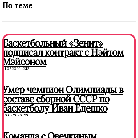
По теме
Баскетбольный «Зенит»
подписал контракт с Нэйтом
Мэйсоном
31.07.2026 12:12
Умер чемпион Олимпиады в
составе сборной СССР по
баскетболу Иван Едешко
30.07.2026 21:01
Команда с Овечкиным