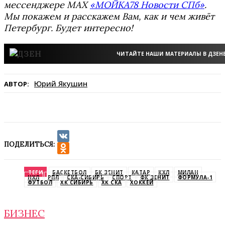
мессенджере MAX
«МОЙКА78 Новости СПб»
.
Мы покажем и расскажем Вам, как и чем живёт
Петербург. Будет интересно!
ЧИТАЙТЕ НАШИ МАТЕРИАЛЫ В ДЗЕН
Юрий Якушин
АВТОР:
ПОДЕЛИТЬСЯ:
VK
Odnoklassniki
ТЕГИ
БАСКЕТБОЛ
БК ЗЕНИТ
КАТАР
КХЛ
МИЛАН
НХЛ
РПЛ
СКА-СИБИРЬ
СПОРТ
ФК ЗЕНИТ
ФОРМУЛА-1
ФУТБОЛ
ХК СИБИРЬ
ХК СКА
ХОККЕЙ
БИЗНЕС