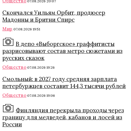
Общество
07.08.2026 20:07
Скончался Уильям Орбит, продюсер
Мадонны и Бритни Спирс
Мир
07.08.2026 19:51
В депо «Выборгское» граффитисты
разрисовывают состав метро сюжетами из
русских сказок
Общество
07.08.2026 19:26
Смольный: в 2027 году средняя зарплата
петербуржцев составит 144,3 тысячи рублей
Общество
07.08.2026 19:06
Финляндия перекрыла проходы через
границу для медведей, кабанов и лосей из
России