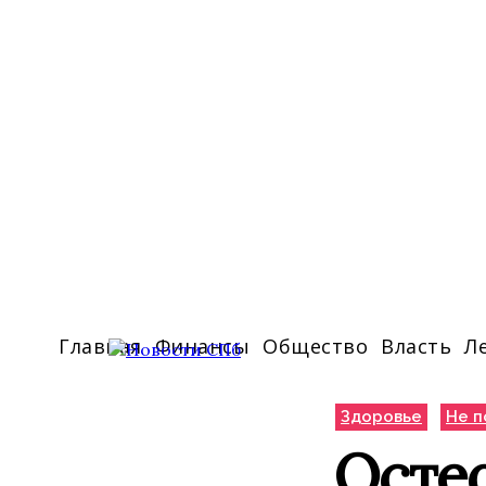
Главная
Финансы
Общество
Власть
Л
Здоровье
Не п
Остео