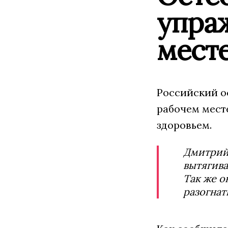
упраж
мест
Российский о
рабочем мест
здоровьем.
Дмитрий 
вытягива
Так же о
разогнат