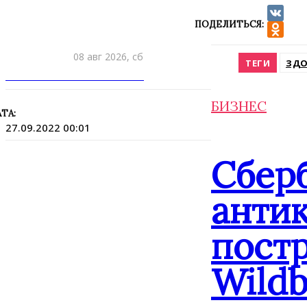
ПОДЕЛИТЬСЯ:
VK
Odnokla
08 авг 2026, сб
ТЕГИ
ЗДО
ПРИШЛИТЕ НОВОСТЬ
БИЗНЕС
ТА:
27.09.2022 00:01
Сбер
анти
постр
Wildb