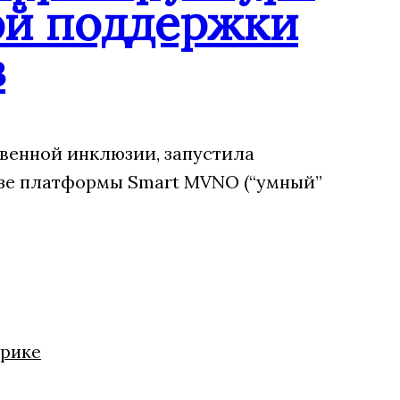
ой поддержки
в
венной инклюзии, запустила
зе платформы Smart MVNO (“умный”
нрике