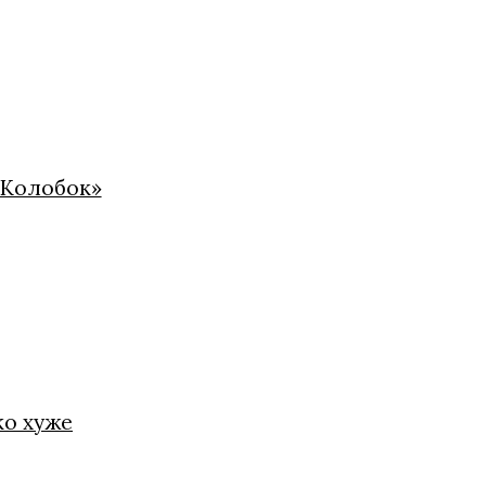
«Колобок»
ко хуже