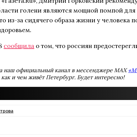
 «Газета.Ru», Дмитрий Горковский рекоменду
ласти голени являются мощной помпой для 
то из-за сидячего образа жизни у человека 
здоровьем.
78
сообщила
о том, что россиян предостерег
а наш официальный канал в мессенджере MAX
«М
 как и чем живёт Петербург. Будет интересно!
етрова