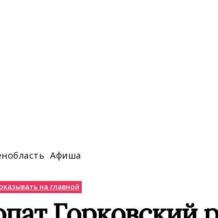
енобласть
Афиша
оказывать на главной
пат Горковский р