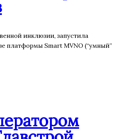
в
венной инклюзии, запустила
зе платформы Smart MVNO (“умный”
ператором
Главстрой