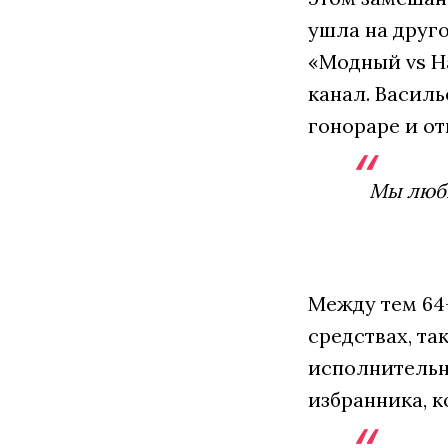
ушла на друго
«Модный vs На
канал. Васил
гонораре и от
Мы люби
Между тем 64
средствах, та
исполнительн
избранника, к