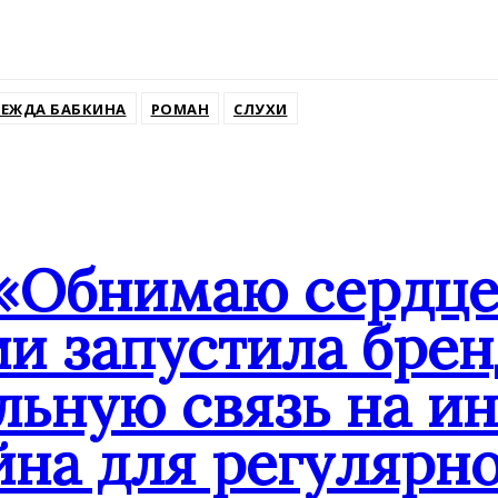
ssniki
ЕЖДА БАБКИНА
РОМАН
СЛУХИ
«Обнимаю сердце
ии запустила бре
льную связь на и
йна для регулярн