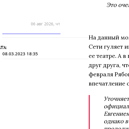
Это оче
06 авг 2026, чт
ПРИШЛИТЕ НОВОСТЬ
На данный мо
Сети гуляет и
ТА:
08.03.2023 18:35
ее театре. А 
друг друга, ч
февраля Рябо
впечатление 
Уточняет
официаль
Евгением
однако в
продолж