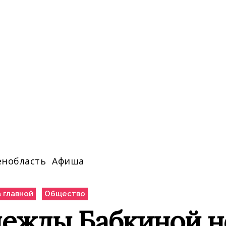
енобласть
Афиша
 главной
Общество
дежды Бабкиной 