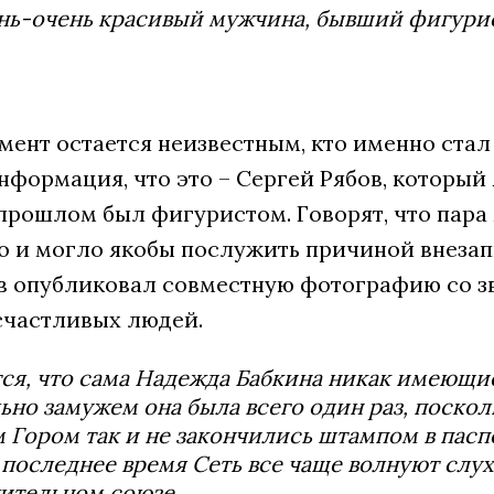
нь-очень красивый мужчина, бывший фигурист
мент остается неизвестным, кто именно ста
нформация, что это – Сергей Рябов, который
в прошлом был фигуристом. Говорят, что пар
то и могло якобы послужить причиной внезап
в опубликовал совместную фотографию со зв
счастливых людей.
ся, что сама Надежда Бабкина никак имеющи
но замужем она была всего один раз, поско
 Гором так и не закончились штампом в паспо
 последнее время Сеть все чаще волнуют слух
ительном союзе.