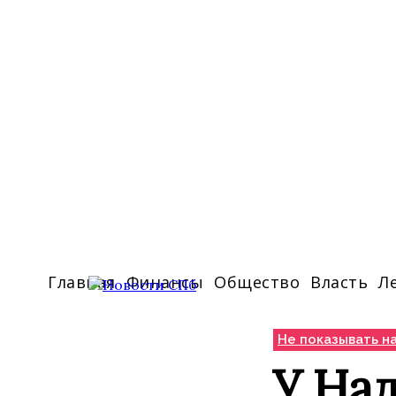
Главная
Финансы
Общество
Власть
Л
Не показывать на
У На