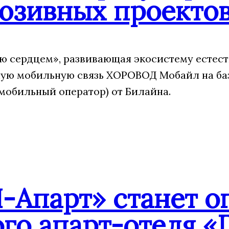
юзивных проекто
 сердцем», развивающая экосистему естест
ую мобильную связь ХОРОВОД Мобайл на ба
мобильный оператор) от Билайна.
-Апарт» станет о
го апарт-отеля «