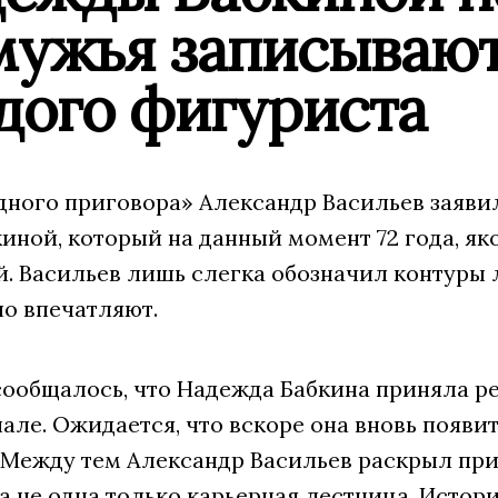
мужья записывают
дого фигуриста
ного приговора» Александр Васильев заявил
иной, который на данный момент 72 года, я
. Васильев лишь слегка обозначил контуры 
но впечатляют.
 сообщалось, что Надежда Бабкина приняла 
але. Ожидается, что вскоре она вновь появи
 Между тем Александр Васильев раскрыл при
 не одна только карьерная лестница. Истори