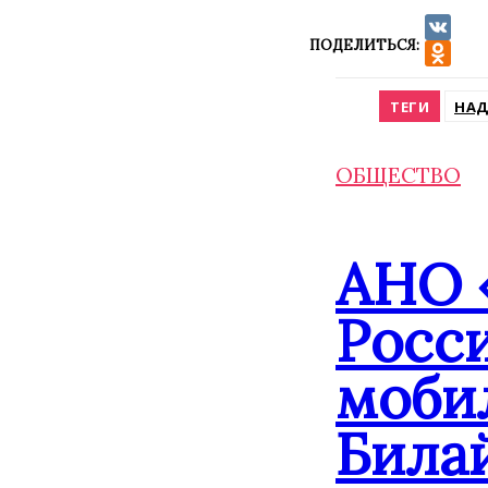
ПОДЕЛИТЬСЯ:
VK
Odnokla
ТЕГИ
НАД
ОБЩЕСТВО
АНО 
Росс
моби
Била