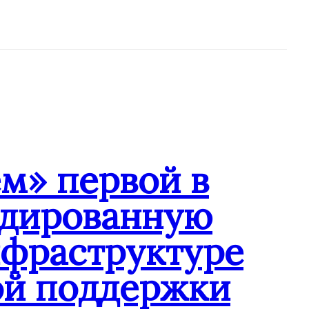
м» первой в
ндированную
нфраструктуре
ой поддержки