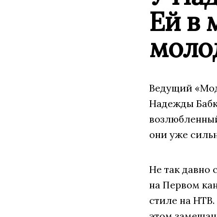
Ей в 
моло
Ведущий «Мод
Надежды Бабк
возлюбленный
они уже силь
Не так давно
на Первом кан
стиле на НТВ.
этом замешана