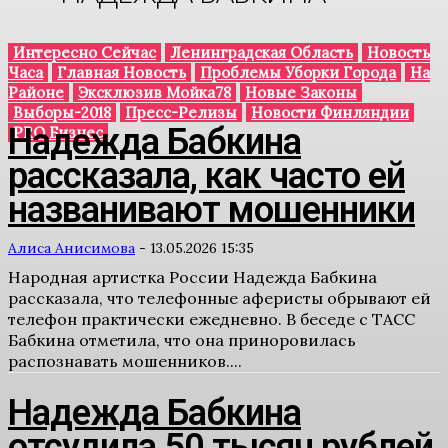
Интересно Сейчас
Ленинградская Область
Новость
Часа
Главная Новость
Проблемы Уборки Города
На
Районе
Эксклюзив Мойка78
Новые Законы
Выборы-2018
Пресс-Релизы
Новости Финляндии
Надежда Бабкина
PRO Бизнес
рассказала, как часто ей
названивают мошенники
Алиса Анисимова
-
13.05.2026 15:35
Народная артистка России Надежда Бабкина
рассказала, что телефонные аферисты обрывают ей
телефон практически ежедневно. В беседе с ТАСС
Бабкина отметила, что она приноровилась
распознавать мошенников....
Надежда Бабкина
отсудила 50 тысяч рублей