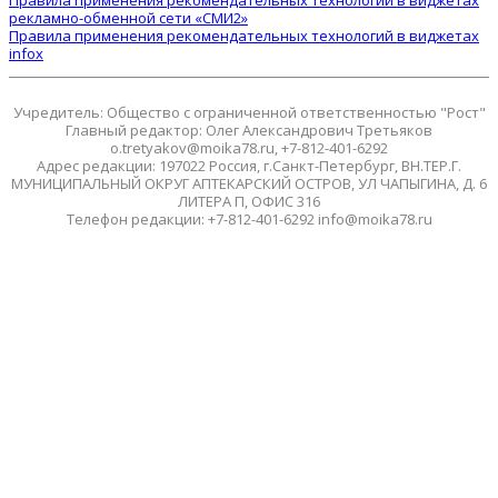
Правила применения рекомендательных технологий в виджетах
рекламно-обменной сети «СМИ2»
Правила применения рекомендательных технологий в виджетах
infox
Учредитель: Общество с ограниченной ответственностью "Рост"
Главный редактор: Олег Александрович Третьяков
o.tretyakov@moika78.ru, +7-812-401-6292
Адрес редакции: 197022 Россия, г.Санкт-Петербург, ВН.ТЕР.Г.
МУНИЦИПАЛЬНЫЙ ОКРУГ АПТЕКАРСКИЙ ОСТРОВ, УЛ ЧАПЫГИНА, Д. 6
ЛИТЕРА П, ОФИС 316
Телефон редакции: +7-812-401-6292 info@moika78.ru