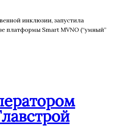
венной инклюзии, запустила
зе платформы Smart MVNO (“умный”
ператором
Главстрой