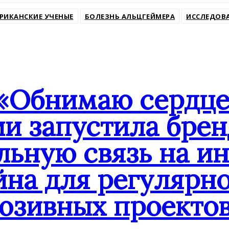
ssniki
РИКАНСКИЕ УЧЕНЫЕ
БОЛЕЗНЬ АЛЬЦГЕЙМЕРА
ИССЛЕДОВ
«Обнимаю сердце
ии запустила бре
льную связь на и
йна для регулярн
юзивных проекто