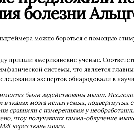
ния болезни Альц
льцгеймера можно бороться с помощью стим
оду пришли американские ученые. Соответс
имфатической системы, что является главны
сследования экспертов обнародовали в научн
риментах были задействованы мыши. Исследо
 в тканях мозга испытуемых, подвергнутых 
ни сравнили с измерениями у необработанны
ено, чтоу получавших гамма-облучение мыш
МЖ через ткань мозга.