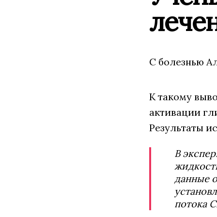
лече
С болезнью А
К такому выв
активации гл
Результаты и
В экспе
жидкости
данные о
установл
потока С