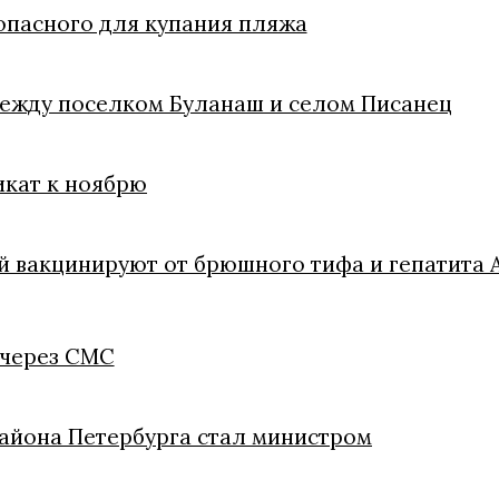
зопасного для купания пляжа
между поселком Буланаш и селом Писанец
икат к ноябрю
й вакцинируют от брюшного тифа и гепатита 
 через СМС
айона Петербурга стал министром