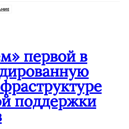
АНИЕ
м» первой в
ндированную
нфраструктуре
ой поддержки
в