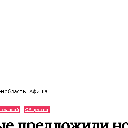
енобласть
Афиша
 главной
Общество
ые предложили но