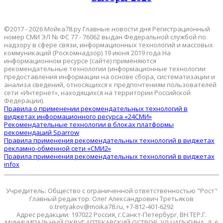
©2017 - 2026 Мойка78.ру Главные новости дня Регистрационный
номер СМИ ЭЛ № ФС 77 - 76062 выдан Федеральной службой по
надзору в сфере связи, информационных технологий и массовых
коммуникаций (Роскомнадзор) 19 июня 2019 года На
информационном ресурсе (сайте) применяются
рекомендательные технологии (информационные технологии
предоставления информации на основе сбора, систематизации и
анализа сведений, относящихся к предпочтениям пользователей
сети «Интернет», находящихся на территории Российской
Федерации).
Правила о применении рекомендательных технологий в
виджетах информационного ресурса «24СМИ»
Рекомендательные технологии в блоках платформы
рекомендаций Sparrow
Правила применения рекомендательных технологий в виджетах
рекламно-обменной сети «СМИ2»
Правила применения рекомендательных технологий в виджетах
infox
Учредитель: Общество с ограниченной ответственностью "Рост"
Главный редактор: Олег Александрович Третьяков
o.tretyakov@moika78.ru, +7-812-401-6292
Адрес редакции: 197022 Россия, г.Санкт-Петербург, ВН.ТЕР.Г.
МУНИЦИПАЛЬНЫЙ ОКРУГ АПТЕКАРСКИЙ ОСТРОВ, УЛ ЧАПЫГИНА, Д. 6