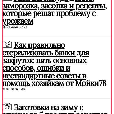
заморозка, засолка и рецепты,
которые решат проблему с
урожаем
05.08.2026 07:05
Как правильно
стерилизовать банки для
закруток: пять основных
способов, ошибки и
нестандартные советы в
помощь хозяйкам от Мойки78
01.08.2026 07:05
Заготовки на зиму с