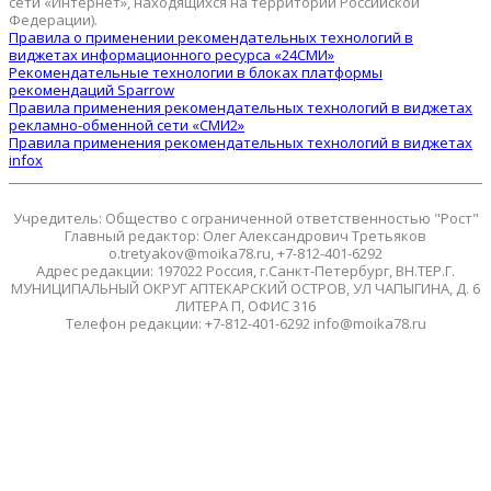
сети «Интернет», находящихся на территории Российской
Федерации).
Правила о применении рекомендательных технологий в
виджетах информационного ресурса «24СМИ»
Рекомендательные технологии в блоках платформы
рекомендаций Sparrow
Правила применения рекомендательных технологий в виджетах
рекламно-обменной сети «СМИ2»
Правила применения рекомендательных технологий в виджетах
infox
Учредитель: Общество с ограниченной ответственностью "Рост"
Главный редактор: Олег Александрович Третьяков
o.tretyakov@moika78.ru, +7-812-401-6292
Адрес редакции: 197022 Россия, г.Санкт-Петербург, ВН.ТЕР.Г.
МУНИЦИПАЛЬНЫЙ ОКРУГ АПТЕКАРСКИЙ ОСТРОВ, УЛ ЧАПЫГИНА, Д. 6
ЛИТЕРА П, ОФИС 316
Телефон редакции: +7-812-401-6292 info@moika78.ru