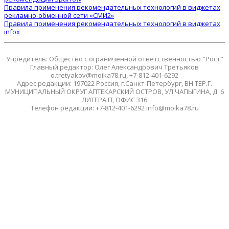
Правила применения рекомендательных технологий в виджетах
рекламно-обменной сети «СМИ2»
Правила применения рекомендательных технологий в виджетах
infox
Учредитель: Общество с ограниченной ответственностью "Рост"
Главный редактор: Олег Александрович Третьяков
o.tretyakov@moika78.ru, +7-812-401-6292
Адрес редакции: 197022 Россия, г.Санкт-Петербург, ВН.ТЕР.Г.
МУНИЦИПАЛЬНЫЙ ОКРУГ АПТЕКАРСКИЙ ОСТРОВ, УЛ ЧАПЫГИНА, Д. 6
ЛИТЕРА П, ОФИС 316
Телефон редакции: +7-812-401-6292 info@moika78.ru