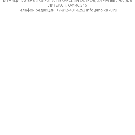
МУНИЦИПАЛЬНЫЙ ОКРУГ АПТЕКАРСКИЙ ОСТРОВ, УЛ ЧАПЫГИНА, Д. 6
ЛИТЕРА П, ОФИС 316
Телефон редакции: +7-812-401-6292 info@moika78.ru