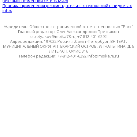
рекламно-обменной сети «СМИ2»
Правила применения рекомендательных технологий в виджетах
infox
Учредитель: Общество с ограниченной ответственностью "Рост"
Главный редактор: Олег Александрович Третьяков
o.tretyakov@moika78.ru, +7-812-401-6292
Адрес редакции: 197022 Россия, г.Санкт-Петербург, ВН.ТЕР.Г.
МУНИЦИПАЛЬНЫЙ ОКРУГ АПТЕКАРСКИЙ ОСТРОВ, УЛ ЧАПЫГИНА, Д. 6
ЛИТЕРА П, ОФИС 316
Телефон редакции: +7-812-401-6292 info@moika78.ru