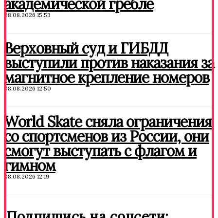
академической гребле
08.08.2026 15:53
Верховный суд и ГИБДД
выступили против наказания за
магнитное крепление номеров
08.08.2026 12:50
World Skate сняла ограничения
со спортсменов из России, они
смогут выступать с флагом и
гимном
08.08.2026 12:19
Подпишись на соцсети: