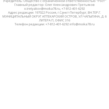
Учредитель: Общество с ограниченной ответственностью "Рост"
Главный редактор: Олег Александрович Третьяков
o.tretyakov@moika78.ru, +7-812-401-6292
Адрес редакции: 197022 Россия, г.Санкт-Петербург, ВН.ТЕР.Г.
МУНИЦИПАЛЬНЫЙ ОКРУГ АПТЕКАРСКИЙ ОСТРОВ, УЛ ЧАПЫГИНА, Д. 6
ЛИТЕРА П, ОФИС 316
Телефон редакции: +7-812-401-6292 info@moika78.ru