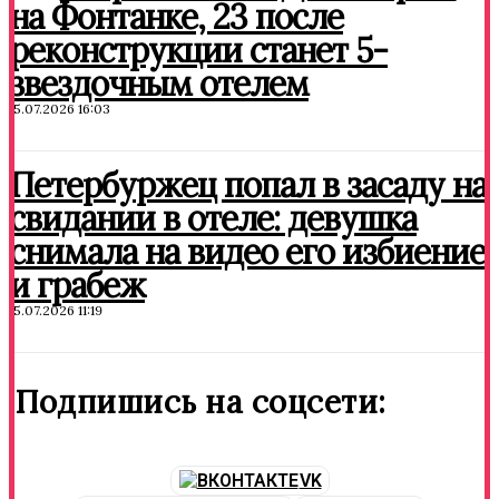
на Фонтанке, 23 после
реконструкции станет 5-
звездочным отелем
15.07.2026 16:03
Петербуржец попал в засаду на
свидании в отеле: девушка
снимала на видео его избиение
и грабеж
15.07.2026 11:19
Подпишись на соцсети:
VK