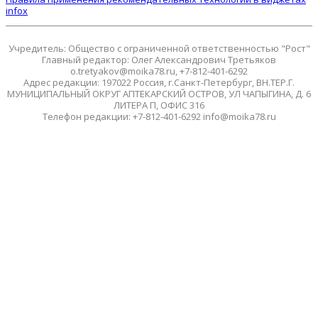
infox
Учредитель: Общество с ограниченной ответственностью "Рост"
Главный редактор: Олег Александрович Третьяков
o.tretyakov@moika78.ru, +7-812-401-6292
Адрес редакции: 197022 Россия, г.Санкт-Петербург, ВН.ТЕР.Г.
МУНИЦИПАЛЬНЫЙ ОКРУГ АПТЕКАРСКИЙ ОСТРОВ, УЛ ЧАПЫГИНА, Д. 6
ЛИТЕРА П, ОФИС 316
Телефон редакции: +7-812-401-6292 info@moika78.ru