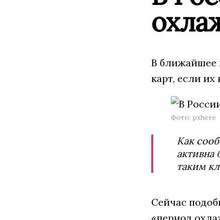
охла
В ближайшее 
карт, если и
Фото: pxhere
Как сооб
активна 
таким кл
Сейчас подобн
«период охла