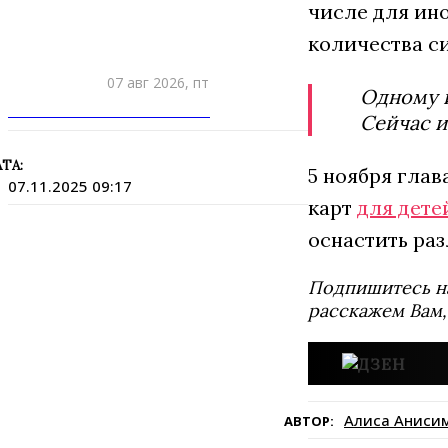
числе для ино
количества с
07 авг 2026, пт
Одному 
ПРИШЛИТЕ НОВОСТЬ
Сейчас и
ТА:
5 ноября гла
07.11.2025 09:17
карт
для дете
оснастить ра
Подпишитесь н
расскажем Вам,
Алиса Аниси
АВТОР: