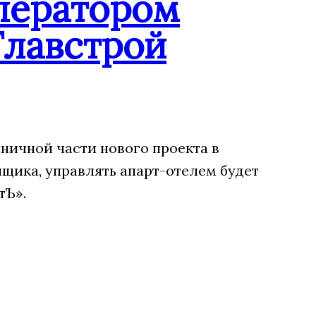
ператором
Главстрой
ничной части нового проекта в
щика, управлять апарт-отелем будет
тЪ».