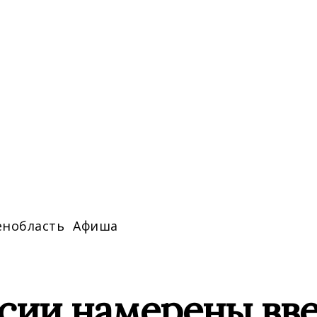
енобласть
Афиша
ссии намерены вв