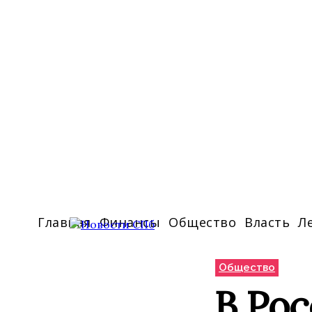
Главная
Финансы
Общество
Власть
Л
Общество
В Ро