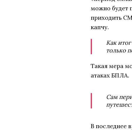
можно будет 
приходить СМС
капчу.
Как итог
только п
Такая мера м
атаках БПЛА.
Сам пери
путешест
В последнее 