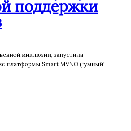
ой поддержки
в
венной инклюзии, запустила
зе платформы Smart MVNO (“умный”