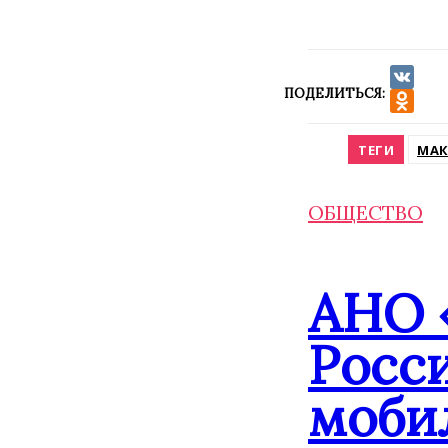
ПОДЕЛИТЬСЯ:
VK
Odnokla
ТЕГИ
МАК
ОБЩЕСТВО
АНО 
Росс
моби