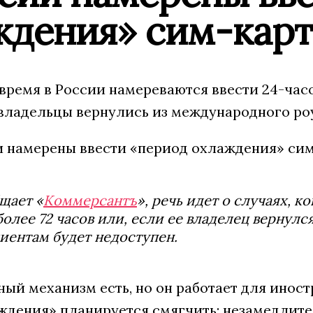
ждения» сим-карт
время в России намереваются ввести 24-час
х владельцы вернулись из международного ро
щает «
Коммерсантъ
», речь идет о случаях, 
более 72 часов или, если ее владелец вернул
иентам будет недоступен.
ый механизм есть, но он работает для инос
ждения» планируется смягчить: незамедлите