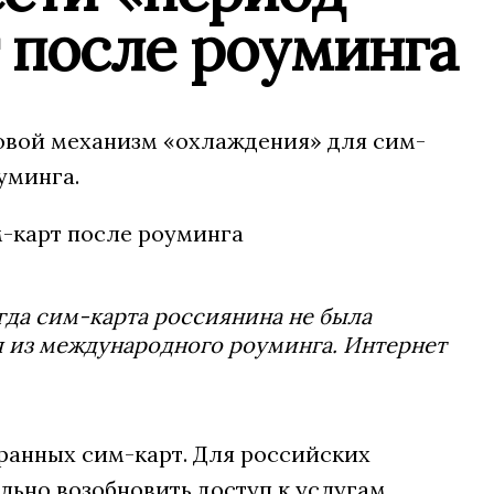
 после роуминга
овой механизм «охлаждения» для сим-
уминга.
когда сим-карта россиянина не была
ся из международного роуминга. Интернет
транных сим-карт. Для российских
льно возобновить доступ к услугам