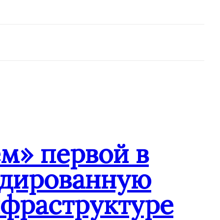
м» первой в
ндированную
нфраструктуре