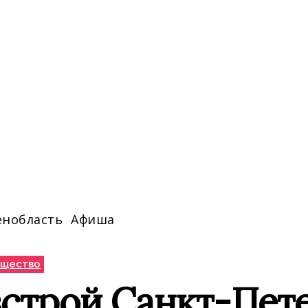
енобласть
Афиша
щество
встрой Санкт-Пет