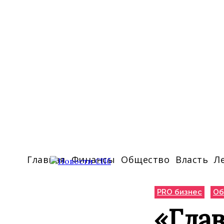
Главная
Финансы
Общество
Власть
Л
PRO бизнес
Об
«Гла