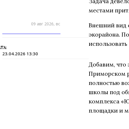
Задача девело
местами прит
09 авг 2026, вс
Внешний вид 
ПРИШЛИТЕ НОВОСТЬ
экорайона. По
использовать 
ТА:
23.04.2026 13:30
Добавим, что
Приморском р
полностью воз
школы под об
комплекса «Ю
площадки и м