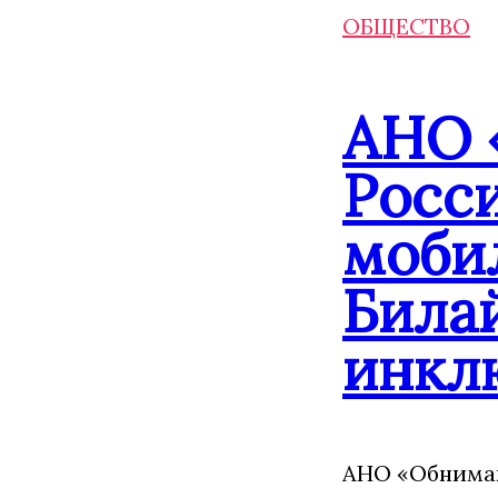
ОБЩЕСТВО
АНО 
Росс
моби
Била
инкл
АНО «Обнимаю