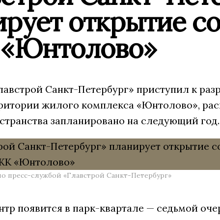
рует открытие со
 «Юнтолово»
лавстрой Санкт-Петербург» приступил к раз
рритории жилого комплекса «Юнтолово», ра
странства запланировано на следующий год.
о пресс-службой «Главстрой Санкт-Петербург»
тр появится в парк-квартале — седьмой очер