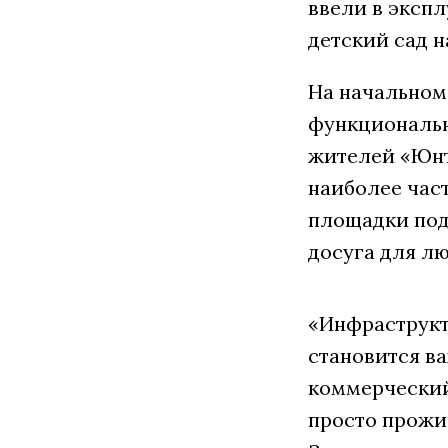
ввели в эксп
детский сад н
На начальном
функциональн
жителей «Юнт
наиболее част
площадки под
досуга для лю
«Инфраструкт
становится в
коммерческий
просто прожи