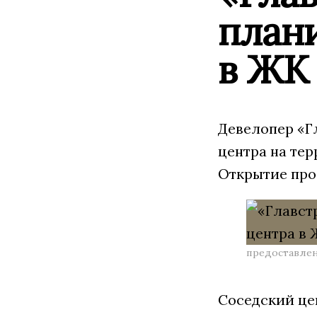
плани
в ЖК
Девелопер «Г
центра на те
Открытие про
предоставлен
Соседский цен