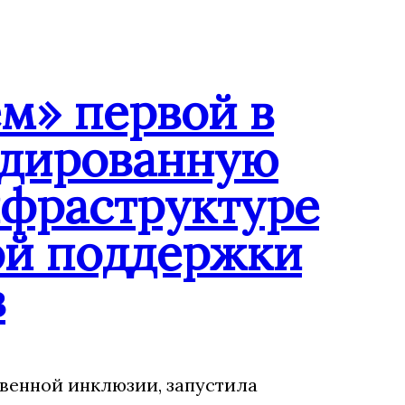
м» первой в
ндированную
нфраструктуре
ой поддержки
в
венной инклюзии, запустила