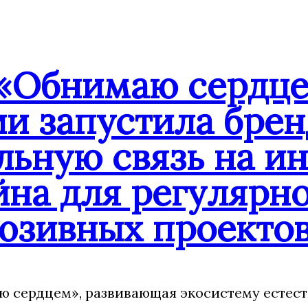
«Обнимаю сердце
ии запустила бре
льную связь на и
йна для регулярн
юзивных проекто
 сердцем», развивающая экосистему естест