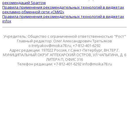
рекомендаций Sparrow
Правила применения рекомендательных технологий в виджетах
рекламно-обменной сети «СМИ2»
Правила применения рекомендательных технологий в виджетах
infox
Учредитель: Общество с ограниченной ответственностью "Рост"
Главный редактор: Олег Александрович Третьяков
o.tretyakov@moika78.ru, +7-812-401-6292
Адрес редакции: 197022 Россия, г.Санкт-Петербург, ВН.ТЕР.Г.
МУНИЦИПАЛЬНЫЙ ОКРУГ АПТЕКАРСКИЙ ОСТРОВ, УЛ ЧАПЫГИНА, Д. 6
ЛИТЕРА П, ОФИС 316
Телефон редакции: +7-812-401-6292 info@moika78.ru