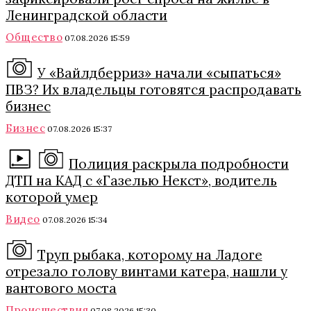
Ленинградской области
Общество
07.08.2026 15:59
У «Вайлдберриз» начали «сыпаться»
ПВЗ? Их владельцы готовятся распродавать
бизнес
Бизнес
07.08.2026 15:37
Полиция раскрыла подробности
ДТП на КАД с «Газелью Некст», водитель
которой умер
Видео
07.08.2026 15:34
Труп рыбака, которому на Ладоге
отрезало голову винтами катера, нашли у
вантового моста
Происшествия
07.08.2026 15:30