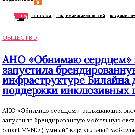
VK
Odnoklassniki
ТЕГИ
ВЕНЕСУЭЛА
ВЛАДИМИР ЖИРИНОВСКИЙ
ВЛАДИМИР П
США
ОБЩЕСТВО
АНО «Обнимаю сердцем» п
запустила брендированну
инфраструктуре Билайна 
поддержки инклюзивных 
АНО «Обнимаю сердцем», развивающая экос
запустила брендированную мобильную свя
Smart MVNO (“умный” виртуальный мобильн