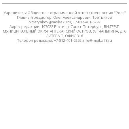
Учредитель: Общество с ограниченной ответственностью "Рост"
Главный редактор: Олег Александрович Третьяков
o.tretyakov@moika78.ru, +7-812-401-6292
Адрес редакции: 197022 Россия, г.Санкт-Петербург, ВН.ТЕР.Г.
МУНИЦИПАЛЬНЫЙ ОКРУГ АПТЕКАРСКИЙ ОСТРОВ, УЛ ЧАПЫГИНА, Д. 6
ЛИТЕРА П, ОФИС 316
Телефон редакции: +7-812-401-6292 info@moika78.ru