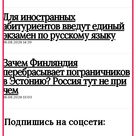
Для иностранных
абитуриентов введут единый
экзамен по русскому языку
06.08.2026 14:39
Зачем Финляндия
перебрасывает пограничников
в Эстонию? Россия тут не при
чем
06.08.2026 13:03
Подпишись на соцсети: