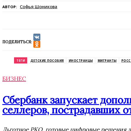
Софья Шоникова
АВТОР:
ПОДЕЛИТЬСЯ:
VK
Odnoklassniki
ТЕГИ
ДЕТСКИЕ ПОСОБИЯ
ИНОСТРАНЦЫ
МИГРАНТЫ
РОСС
БИЗНЕС
Сбербанк запускает допо
селлеров, пострадавших от
Льготное РКО, готовые цифровые решения дл