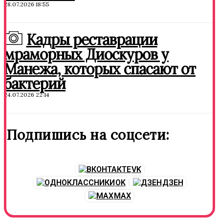
28.07.2026 18:55
Кадры реставрации
мраморных Диоскуров у
Манежа, которых спасают от
бактерий
24.07.2026 22:14
Подпишись на соцсети:
VK
OK
ДЗЕН
MAX