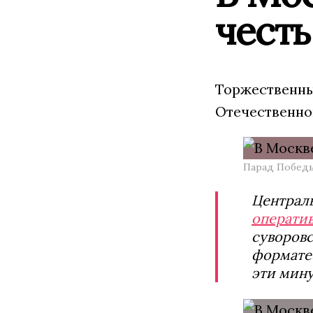
чест
Торжественны
Отечественно
Парад Победы
Централь
операти
суворовс
формате»
эти мину