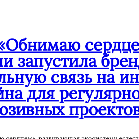
«Обнимаю сердце
ии запустила бре
льную связь на и
йна для регулярн
юзивных проекто
 сердцем», развивающая экосистему естест