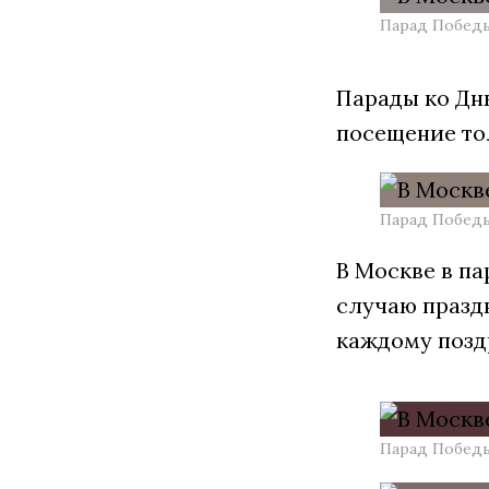
Парад Победы
Парады ко Дню
посещение то
Парад Победы
В Москве в п
случаю празд
каждому позд
Парад Победы