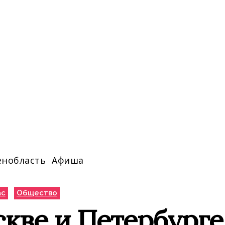
енобласть
Афиша
ас
Общество
кве и Петербурге