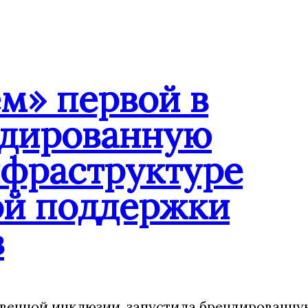
м» первой в
ндированную
нфраструктуре
ой поддержки
в
венной инклюзии, запустила брендированну