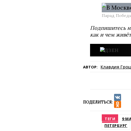
Парад Победы
Подпишитесь н
как и чем живё
Клавдия Гроц
АВТОР:
ПОДЕЛИТЬСЯ:
VK
Odnokla
ТЕГИ
9 М
ПЕТЕРБУРГ