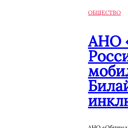
ОБЩЕСТВО
АНО 
Росс
моби
Била
инкл
АНО «Обнимаю