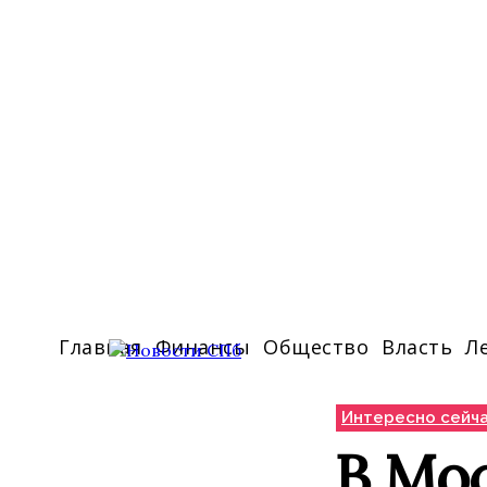
Главная
Финансы
Общество
Власть
Л
Интересно сейч
В Мос