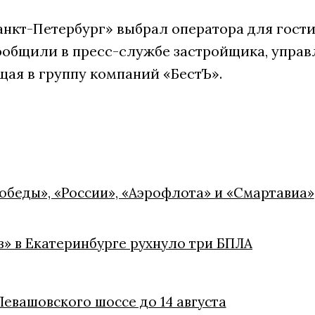
анкт-Петербург» выбрал оператора для гост
сообщили в пресс-службе застройщика, упра
щая в группу компаний «БестЪ».
обеды», «России», «Аэрофлота» и «Смартавиа»
» в Екатеринбурге рухнуло три БПЛА
евашовского шоссе до 14 августа