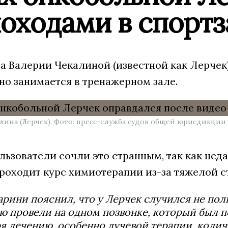
походами в спортз
а Валерии Чекалиной (известной как Лерчек
но занимается в тренажерном зале.
лина (Лерчек). Фото: пресс-служба судов общей юрисдикции
льзователи сочли это странным, так как нед
роходит курс химиотерапии из-за тяжелой с
рини пояснил, что у Лерчек случился не пол
 провели на одном позвонке, который был п
я лечению, особенно лучевой терапии, колич