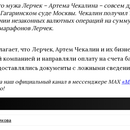
о мужа Лерчек – Артема Чекалина – совсем д
 Гагаринском суде Москвы. Чекалин получил 
нии незаконных валютных операций на сумм
марафонов Лерчек.
лагает, что Лерчек, Артем Чекалин и их биз
й компанией и направляли оплату на счета б
доставлялись документы с ложными сведени
а наш официальный канал в мессенджере MAX
«М
о!
икова