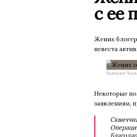
с ее 
Жених блогер
невеста актив
Валерия Чека
Некоторые по
заявлениям, п
Сквиччиа
Операцию
Благодар