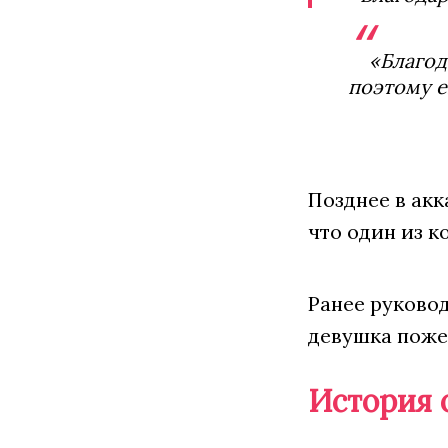
«Благод
поэтому е
Позднее в ак
что один из к
Ранее руковод
девушка пожел
История 