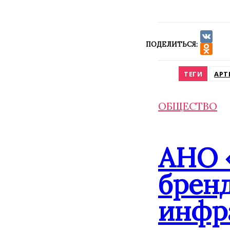
ПОДЕЛИТЬСЯ:
VK
Odnokla
ТЕГИ
АРТ
ОБЩЕСТВО
АНО 
брен
инфр