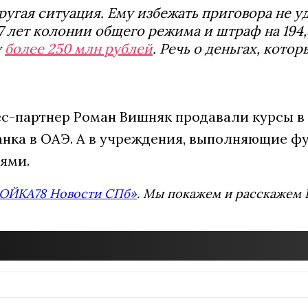
ругая ситуация. Ему избежать приговора не у
7 лет колонии общего режима и штраф на 194,
у
более 250 млн рублей
. Речь о деньгах, кот
нес-партнер Роман Вишняк продавали курсы в
анка в ОАЭ. А в учреждения, выполняющие ф
ями.
ОЙКА78 Новости СПб»
. Мы покажем и расскажем В