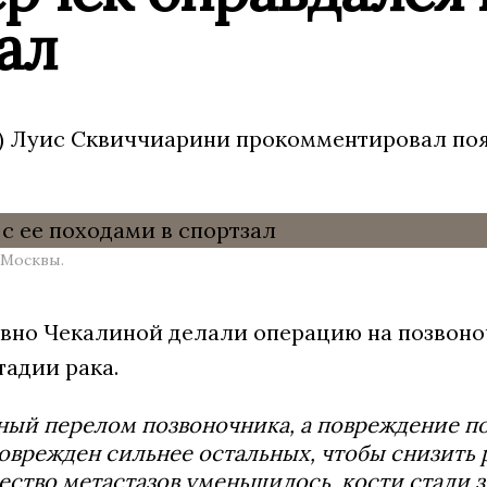
ал
) Луис Сквиччиарини прокомментировал появ
 Москвы.
авно Чекалиной делали операцию на позвоно
тадии рака.
ный перелом позвоночника, а повреждение поз
оврежден сильнее остальных, чтобы снизить 
ество метастазов уменьшилось, кости стали з