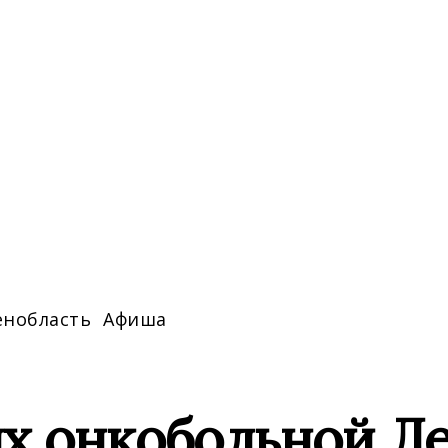
енобласть
Афиша
х онкобольной Ле