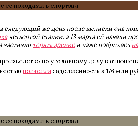
На следующий же день после выписки она поп
дка
четвертой стадии, а 13 марта ей начали п
ла частично
терять зрение
и даже побрилась
н
роизводство по уголовному делу в отношен
лностью
погасила
задолженность в 176 млн ру