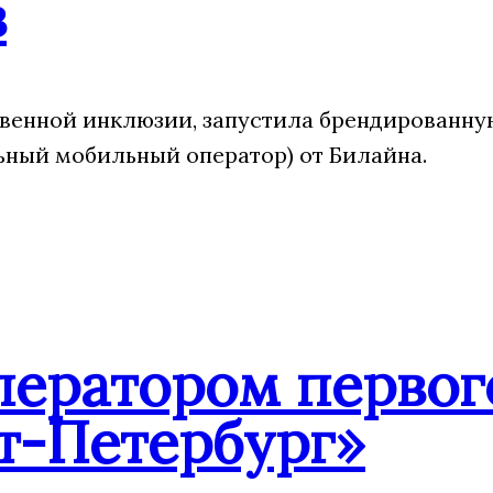
в
твенной инклюзии, запустила брендированн
ный мобильный оператор) от Билайна.
ператором первог
т-Петербург»