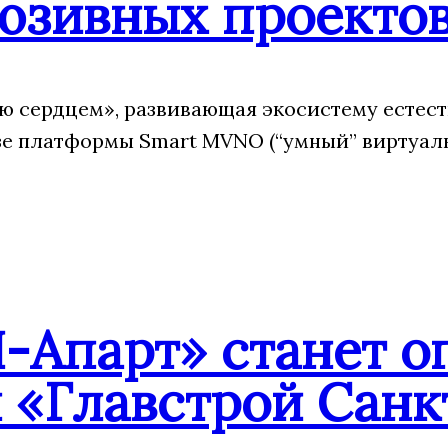
юзивных проекто
 сердцем», развивающая экосистему естес
зе платформы Smart MVNO (“умный” виртуаль
-Апарт» станет о
 «Главстрой Санк