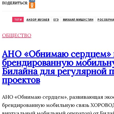
ПОДЕЛИТЬСЯ:
VK
Odnoklassniki
ТЕГИ
АНЗОР МУЗАЕВ
ЕГЭ
МИХАИЛ МИШУСТИН
РОСОБРН
ОБЩЕСТВО
АНО «Обнимаю сердцем» п
брендированную мобильну
Билайна для регулярной 
проектов
АНО «Обнимаю сердцем», развивающая экос
брендированную мобильную связь ХОРОВОД
виртуальный мобильный оператор) от Била