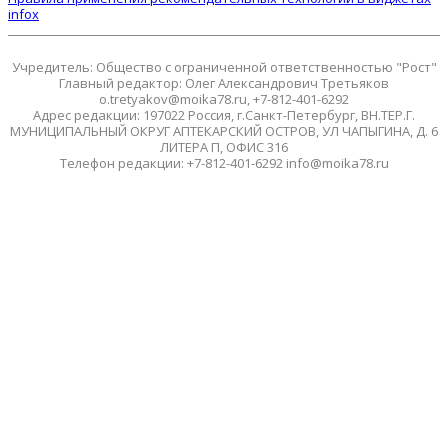
infox
Учредитель: Общество с ограниченной ответственностью "Рост"
Главный редактор: Олег Александрович Третьяков
o.tretyakov@moika78.ru, +7-812-401-6292
Адрес редакции: 197022 Россия, г.Санкт-Петербург, ВН.ТЕР.Г.
МУНИЦИПАЛЬНЫЙ ОКРУГ АПТЕКАРСКИЙ ОСТРОВ, УЛ ЧАПЫГИНА, Д. 6
ЛИТЕРА П, ОФИС 316
Телефон редакции: +7-812-401-6292 info@moika78.ru