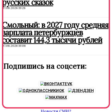
русских сказок
07.08.2026 19:26
Смольный: в 2027 году средняя
зарплата петербуржцев
составит 144,3 тысячи рублей
07.08.2026 19:06
Подпишись на соцсети:
VK
OK
ДЗЕН
MAX
Новости СМИ2