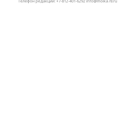
Телефон редакции: +7-812-401-6292 info@moika78.ru