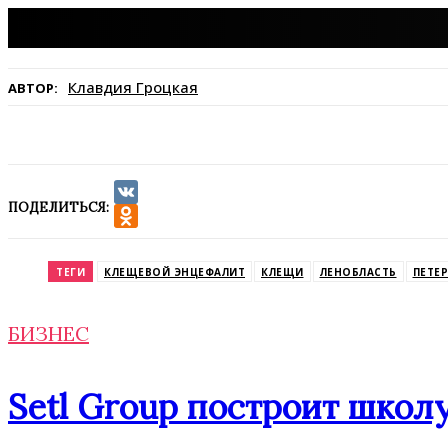
Клавдия Гроцкая
АВТОР:
ПОДЕЛИТЬСЯ:
VK
Odnoklassniki
ТЕГИ
КЛЕЩЕВОЙ ЭНЦЕФАЛИТ
КЛЕЩИ
ЛЕНОБЛАСТЬ
ПЕТЕ
БИЗНЕС
Setl Group построит школу