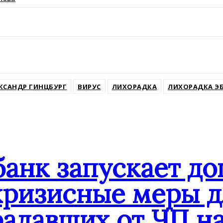
ssniki
КСАНДР ГИНЦБУРГ
ВИРУС
ЛИХОРАДКА
ЛИХОРАДКА Э
банк запускает д
кризисные меры д
адавших от ЧП на