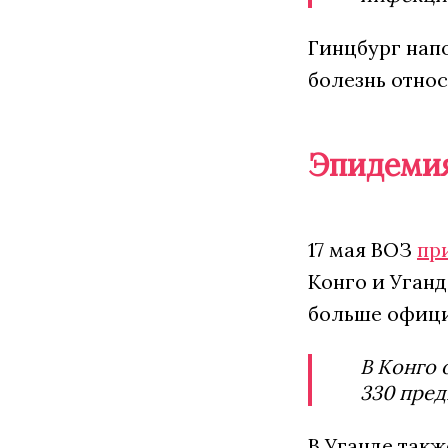
Гинцбург напо
болезнь относ
Эпидемия
17 мая ВОЗ
пр
Конго и Уганд
больше офиц
В Конго 
330 пред
В Уганде такж