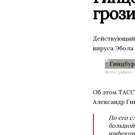
грози
Действующий 
вируса Эбола 
Фото: pxhere
Об этом ТАСС
Александр Ги
По его с
большой 
инфекция