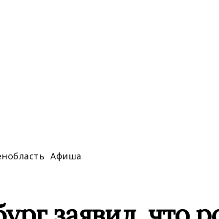
енобласть
Афиша
ург заявил, что 