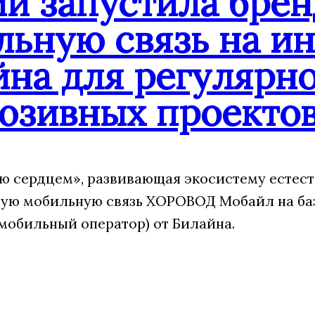
ии запустила бре
льную связь на и
йна для регулярн
юзивных проекто
 сердцем», развивающая экосистему естест
ую мобильную связь ХОРОВОД Мобайл на ба
мобильный оператор) от Билайна.