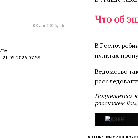
Что об э
08 авг 2026, сб
ПРИШЛИТЕ НОВОСТЬ
В Роспотребна
ТА:
пунктах пропу
21.05.2026 07:59
Ведомство та
расследовани
Подпишитесь н
расскажем Вам,
Марина Архи
АВТОР: