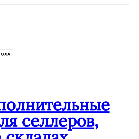
БОЛА
ополнительные
ля селлеров,
 складах