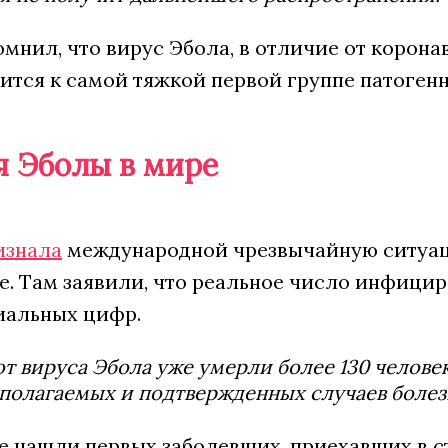
мнил, что вирус Эбола, в отличие от корона
ится к самой тяжкой первой группе патоген
 Эболы в мире
изнала
международной чрезвычайную ситуац
е. Там заявили, что реальное число инфици
иальных цифр.
от вируса Эбола уже умерли более 130 челове
полагаемых и подтвержденных случаев болез
е нашли первых заболевших, приехавших в ст