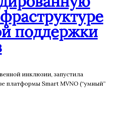
ндированную
нфраструктуре
ой поддержки
в
венной инклюзии, запустила
зе платформы Smart MVNO (“умный”