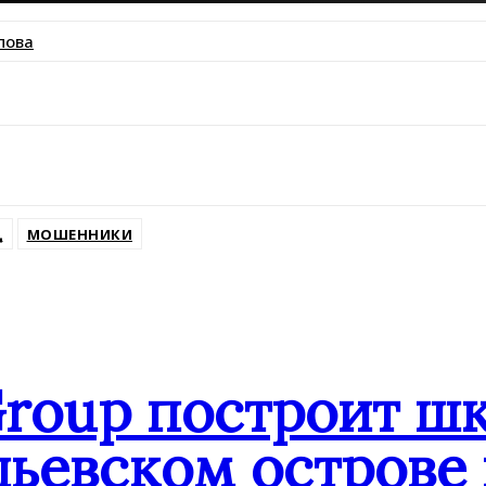
пова
ssniki
Д
МОШЕННИКИ
Group построит шк
ьевском острове 