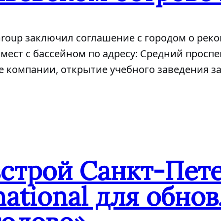
 Group заключил соглашение с городом о ре
мест с бассейном по адресу: Средний проспек
е компании, открытие учебного заведения за
встрой Санкт-Пет
national для обн