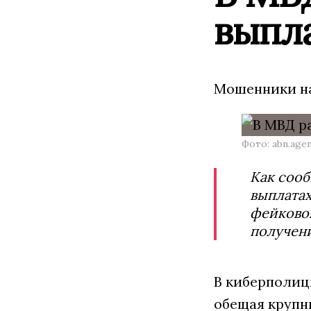
выпл
Мошенники на
Фото: abn.age
Как сооб
выплатах
фейковом
получени
В киберполиц
обещая крупн