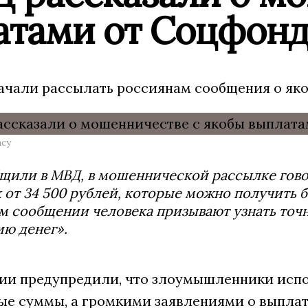
атами от Соцфонд
чали рассылать россиянам сообщения о яко
ncy
щили в МВД, в мошеннической рассылке гово
 от 34 500 рублей, которые можно получить б
 сообщении человека призывают узнать точн
ю денег».
ии предупредили, что злоумышленники испо
ые суммы, а громкими заявлениями о выпла