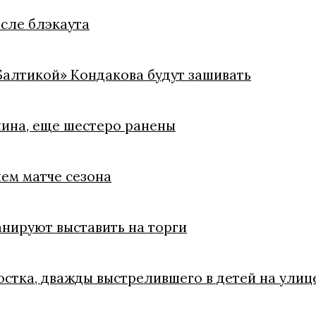
осле блэкаута
«Балтикой» Кондакова будут зашивать
чина, еще шестеро ранены
ем матче сезона
анируют выставить на торги
остка, дважды выстрелившего в детей на ули