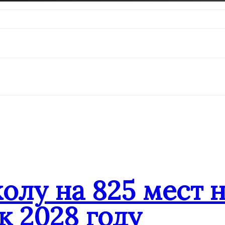
олу на 825 мест 
к 2028 году