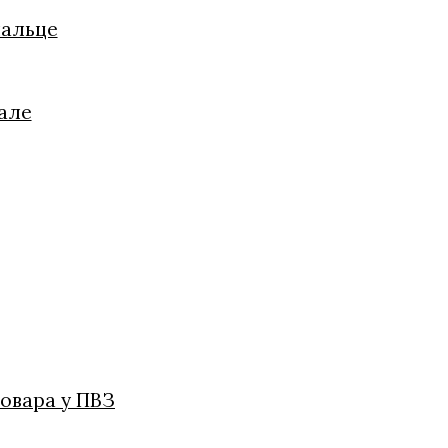
пальце
але
овара у ПВЗ