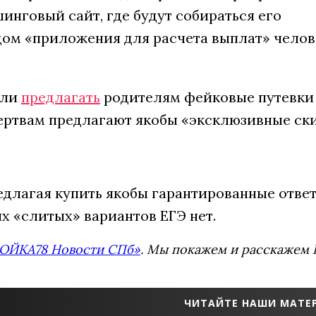
инговый сайт, где будут собираться его
идом «приложения для расчета выплат» чело
али
предлагать
родителям фейковые путевки
жертвам предлагают якобы «эксклюзивные ск
едлагая купить якобы гарантированные отве
х «слитых» вариантов ЕГЭ нет.
ОЙКА78 Новости СПб»
. Мы покажем и расскажем В
ЧИТАЙТЕ НАШИ МАТЕР