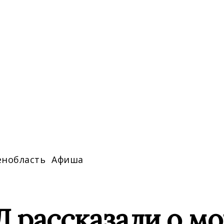
енобласть
Афиша
Д рассказали о м