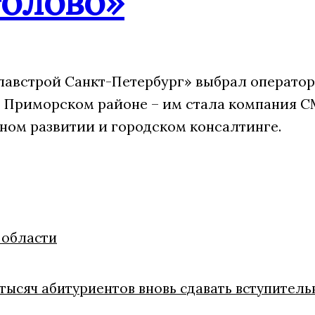
олово»
лавстрой Санкт-Петербург» выбрал оператор
 Приморском районе – им стала компания CM
ном развитии и городском консалтинге.
 области
тысяч абитуриентов вновь сдавать вступитель