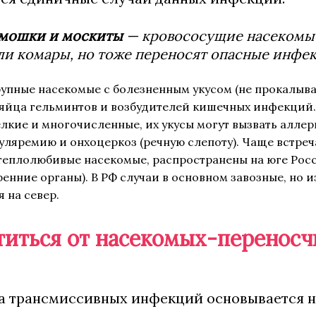
 мошки и москиты
— кровососущие насекомые, 
и комары, но тоже переносят опасные инфе
упные насекомые с болезненным укусом (не прокалываю
яйца гельминтов и возбудителей кишечных инфекций. 
кие и многочисленные, их укусы могут вызвать аллер
уляремию и онхоцеркоз (речную слепоту). Чаще встреча
теплолюбивые насекомые, распространены на юге Рос
ренние органы). В РФ случаи в основном завозные, но 
 на север.
титься от насекомых-переносч
 трансмиссивных инфекций основывается н