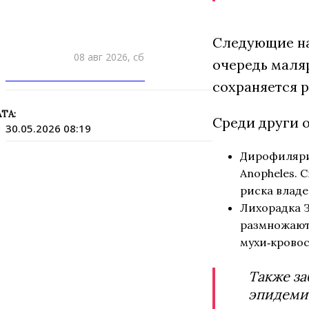
Следующие н
08 авг 2026, сб
очередь маляр
ПРИШЛИТЕ НОВОСТЬ
сохраняется р
ТА:
Среди други 
30.05.2026 08:19
Дирофилярио
Anopheles. 
риска владе
Лихорадка З
размножаютс
мухи‑кровос
Также за
эпидемио