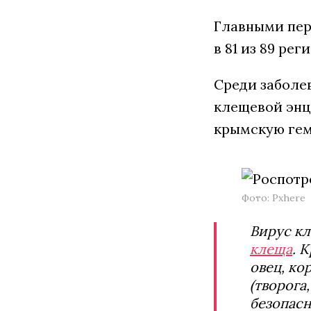
Главными пер
в 81 из 89 ре
Среди заболев
клещевой энц
крымскую гем
Фото: Pxhere
Вирус кл
клеща
. 
овец, ко
(творога
безопасн