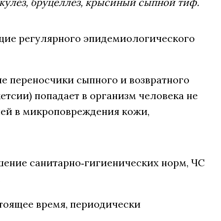
кулез, бруцеллез, крысиный сыпной тиф.
щие регулярного эпидемиологического
ие переносчики сыпного и возвратного
етсии) попадает в организм человека не
шей в микроповреждения кожи,
шение санитарно‑гигиенических норм, ЧС
.
тоящее время, периодически