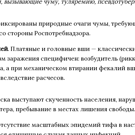
, вызывающие чуму, туляремию, псевдотубер
фиксированы природные очаги чумы, требую
со стороны Роспотребнадзора.
ей
. Платяные и головные вши — классическ
м заражения специфичен: возбудитель (рикк
са, а при механическом втирании фекалий в
вследствие расчесов.
ска выступают скученность населения, нару
тера, пребывание в местах лишения свободы
отсутствие масштабных эпидемий тифа в нас
ся единичные случаи данных инфекций.