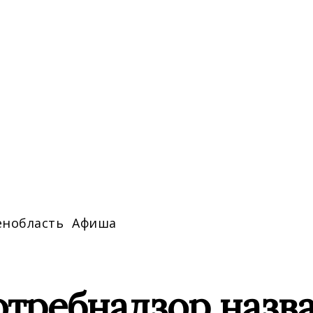
енобласть
Афиша
требнадзор назва