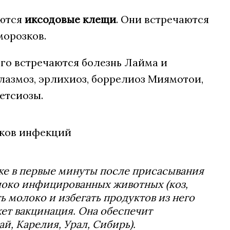
яются
иксодовые клещи
. Они встречаются
морозков.
его встречаются болезнь Лайма и
лазмоз, эрлихиоз, боррелиоз Миямотои,
етсиозы.
же в первые минуты после присасывания
олоко инфицированных животных (коз,
 молоко и избегать продуктов из него
жет вакцинация. Она обеспечит
й, Карелия, Урал, Сибирь).