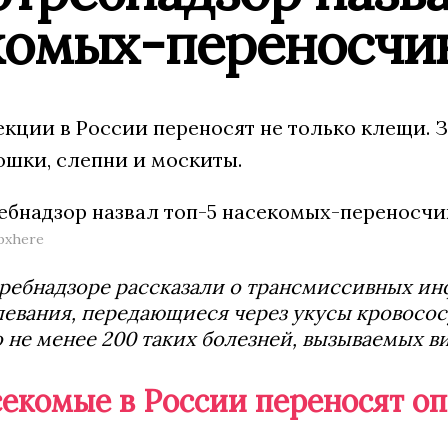
комых-переносчи
кции в России переносят не только клещи. З
ошки, слепни и москиты.
pxhere
ребнадзоре рассказали о трансмиссивных инфе
левания, передающиеся через укусы кровосо
 не менее 200 таких болезней, вызываемых 
секомые в России переносят о