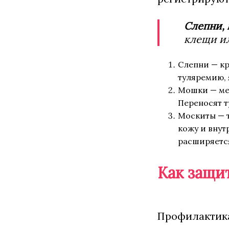
Слепни,
клещи ил
Слепни — кр
туляремию, 
Мошки — мел
Переносят т
Москиты — 
кожу и внут
расширяется
Как защи
Профилактика