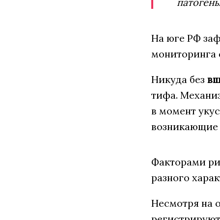
патогены
На юге РФ за
мониторинга 
Никуда без
вш
тифа. Механиз
в момент уку
возникающие 
Факторами ри
разного харак
Несмотря на 
регистрируют