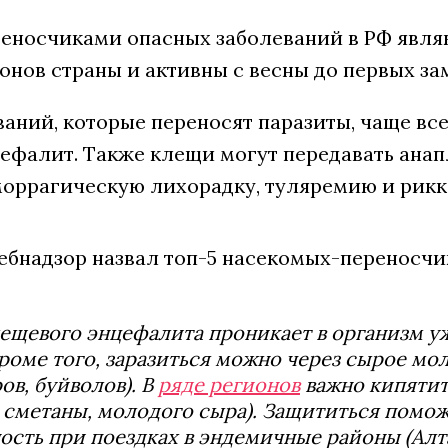
еносчиками опасных заболеваний в РФ явл
гионов страны и активны с весны до первых за
аний, которые переносят паразиты, чаще вс
ефалит. Также клещи могут передавать анап
оррагическую лихорадку, туляремию и рикк
ещевого энцефалита проникает в организм у
Кроме того, заразиться можно через сырое м
ров, буйволов). В
ряде регионов
важно кипятить
, сметаны, молодого сыра). Защититься помо
ость при поездках в эндемичные районы (Алта