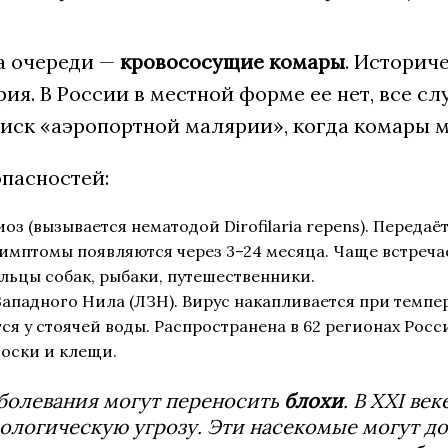
а очереди —
кровососущие комары
. Историч
ия. В России в местной форме ее нет, все сл
иск «аэропортной малярии», когда комары мо
опасностей:
з (вызывается нематодой Dirofilaria repens). Передаёт
Симптомы появляются через 3–24 месяца. Чаще встречае
льцы собак, рыбаки, путешественники.
ападного Нила (ЛЗН). Вирус накапливается при темпер
я у стоячей воды. Распространена в 62 регионах Росс
оски и клещи.
болевания могут переносить
блохи
. В XXI ве
логическую угрозу. Эти насекомые могут до