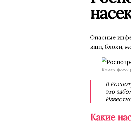
насе
Опасные инфе
вши, блохи, м
Комар. Фото: 
В Роспот
это забо
Известно
Какие на