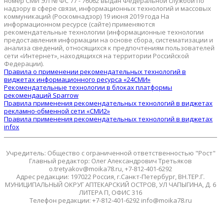
номер СМИ ЭЛ № ФС 77 - 76062 выдан Федеральной службой по
надзору в сфере связи, информационных технологий и массовых
коммуникаций (Роскомнадзор) 19 июня 2019 года На
информационном ресурсе (сайте) применяются
рекомендательные технологии (информационные технологии
предоставления информации на основе сбора, систематизации и
анализа сведений, относящихся к предпочтениям пользователей
сети «Интернет», находящихся на территории Российской
Федерации).
Правила о применении рекомендательных технологий в
виджетах информационного ресурса «24СМИ»
Рекомендательные технологии в блоках платформы
рекомендаций Sparrow
Правила применения рекомендательных технологий в виджетах
рекламно-обменной сети «СМИ2»
Правила применения рекомендательных технологий в виджетах
infox
Учредитель: Общество с ограниченной ответственностью "Рост"
Главный редактор: Олег Александрович Третьяков
o.tretyakov@moika78.ru, +7-812-401-6292
Адрес редакции: 197022 Россия, г.Санкт-Петербург, ВН.ТЕР.Г.
МУНИЦИПАЛЬНЫЙ ОКРУГ АПТЕКАРСКИЙ ОСТРОВ, УЛ ЧАПЫГИНА, Д. 6
ЛИТЕРА П, ОФИС 316
Телефон редакции: +7-812-401-6292 info@moika78.ru