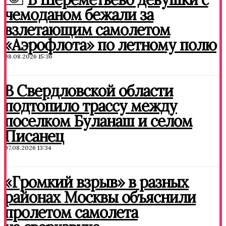
чемоданом бежали за
взлетающим самолетом
«Аэрофлота» по летному полю
08.08.2026 15:36
В Свердловской области
подтопило трассу между
поселком Буланаш и селом
Писанец
07.08.2026 13:34
«Громкий взрыв» в разных
районах Москвы объяснили
пролетом самолета