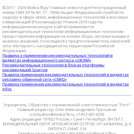
©2017 - 2026 Мойка78.ру Главные новости дня Регистрационный
номер СМИ ЭЛ № ФС 77 - 76062 выдан Федеральной службой по
надзору в сфере связи, информационных технологий и массовых
коммуникаций (Роскомнадзор) 19 июня 2019 года На
информационном ресурсе (сайте) применяются
рекомендательные технологии (информационные технологии
предоставления информации на основе сбора, систематизации и
анализа сведений, относящихся к предпочтениям пользователей
сети «Интернет», находящихся на территории Российской
Федерации).
Правила о применении рекомендательных технологий в
виджетах информационного ресурса «24СМИ»
Рекомендательные технологии в блоках платформы
рекомендаций Sparrow
Правила применения рекомендательных технологий в виджетах
рекламно-обменной сети «СМИ2»
Правила применения рекомендательных технологий в виджетах
infox
Учредитель: Общество с ограниченной ответственностью "Рост"
Главный редактор: Олег Александрович Третьяков
o.tretyakov@moika78.ru, +7-812-401-6292
Адрес редакции: 197022 Россия, г.Санкт-Петербург, ВН.ТЕР.Г.
МУНИЦИПАЛЬНЫЙ ОКРУГ АПТЕКАРСКИЙ ОСТРОВ, УЛ ЧАПЫГИНА, Д. 6
ЛИТЕРА П, ОФИС 316
Телефон редакции: +7-812-401-6292 info@moika78.ru