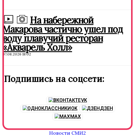
На набережной
Макарова частично ушел под
воду плавучий ресторан
«Акварель Холл»
07.08.2026 18:02
Подпишись на соцсети:
VK
OK
ДЗЕН
MAX
Новости СМИ2