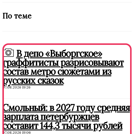
По теме
В депо «Выборгское»
граффитисты разрисовывают
состав метро сюжетами из
русских сказок
07.08.2026 19:26
Смольный: в 2027 году средняя
зарплата петербуржцев
составит 144,3 тысячи рублей
07.08.2026 19:06