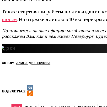
Также стартовали работы по ликвидации к
шоссе
. На отрезке длиною в 10 км перекрыл
Подпишитесь на наш официальный канал в мес
расскажем Вам, как и чем живёт Петербург. Буде
Алина Дранникова
АВТОР:
ПОДЕЛИТЬСЯ:
VK
Odnoklassniki
ТЕГИ
ДОРОГА
КАД
НОВОСТИ СПБ
ОГРАНИЧЕНИЯ
РЕМО