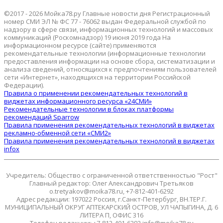
©2017 - 2026 Мойка78.ру Главные новости дня Регистрационный
номер СМИ ЭЛ № ФС 77 - 76062 выдан Федеральной службой по
надзору в сфере связи, информационных технологий и массовых
коммуникаций (Роскомнадзор) 19 июня 2019 года На
информационном ресурсе (сайте) применяются
рекомендательные технологии (информационные технологии
предоставления информации на основе сбора, систематизации и
анализа сведений, относящихся к предпочтениям пользователей
сети «Интернет», находящихся на территории Российской
Федерации).
Правила о применении рекомендательных технологий в
виджетах информационного ресурса «24СМИ»
Рекомендательные технологии в блоках платформы
рекомендаций Sparrow
Правила применения рекомендательных технологий в виджетах
рекламно-обменной сети «СМИ2»
Правила применения рекомендательных технологий в виджетах
infox
Учредитель: Общество с ограниченной ответственностью "Рост"
Главный редактор: Олег Александрович Третьяков
o.tretyakov@moika78.ru, +7-812-401-6292
Адрес редакции: 197022 Россия, г.Санкт-Петербург, ВН.ТЕР.Г.
МУНИЦИПАЛЬНЫЙ ОКРУГ АПТЕКАРСКИЙ ОСТРОВ, УЛ ЧАПЫГИНА, Д. 6
ЛИТЕРА П, ОФИС 316
Телефон редакции: +7-812-401-6292 info@moika78.ru