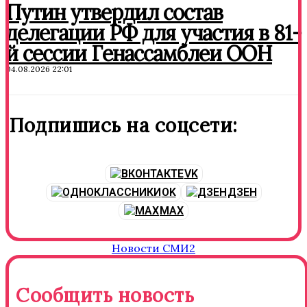
Путин утвердил состав
делегации РФ для участия в 81-
й сессии Генассамблеи ООН
04.08.2026 22:01
Подпишись на соцсети:
VK
OK
ДЗЕН
MAX
Новости СМИ2
Сообщить новость