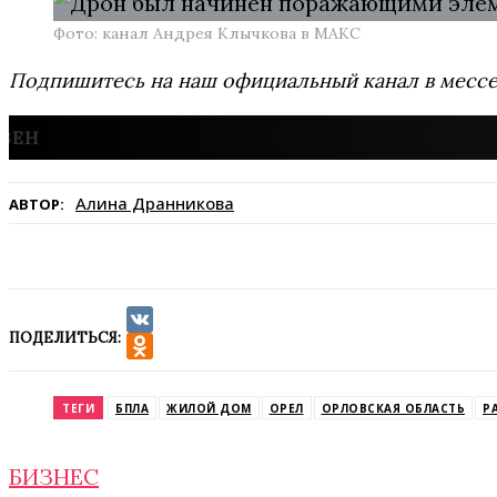
Фото: канал Андрея Клычкова в МАКС
Подпишитесь на наш официальный канал в мес
Алина Дранникова
АВТОР:
ПОДЕЛИТЬСЯ:
VK
Odnoklassniki
ТЕГИ
БПЛА
ЖИЛОЙ ДОМ
ОРЕЛ
ОРЛОВСКАЯ ОБЛАСТЬ
Р
БИЗНЕС