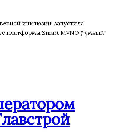
венной инклюзии, запустила
зе платформы Smart MVNO (“умный”
ператором
Главстрой