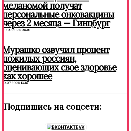
меланомой получат
персональные онковакцины
через 2 месяца — Гинцбург
30.07.2026 08:10
Мурашко озвучил процент
пожилых россиян,
оценивающих свое здоровье
как хорошее
10.07.2026 13:18
Подпишись на соцсети:
VK