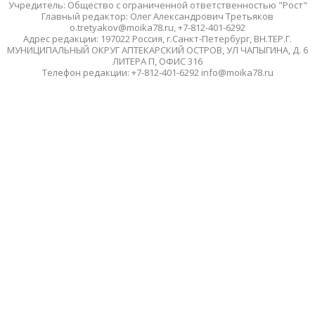
Учредитель: Общество с ограниченной ответственностью "Рост"
Главный редактор: Олег Александрович Третьяков
o.tretyakov@moika78.ru, +7-812-401-6292
Адрес редакции: 197022 Россия, г.Санкт-Петербург, ВН.ТЕР.Г.
МУНИЦИПАЛЬНЫЙ ОКРУГ АПТЕКАРСКИЙ ОСТРОВ, УЛ ЧАПЫГИНА, Д. 6
ЛИТЕРА П, ОФИС 316
Телефон редакции: +7-812-401-6292 info@moika78.ru