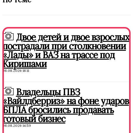
Двое детей и двое взрослых
пострадали при столкновении
«Лады» и ВАЗ на трассе под
Киришами
08.08.2026 18:11
Владельцы ПВЗ
«Вайлдберриз» на фоне ударов
БПЛА бросились продавать
готовый бизнес
08.08.2026 14:59