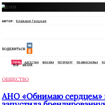
Клавдия Гроцкая
АВТОР:
ПОДЕЛИТЬСЯ:
VK
Odnoklassniki
ТЕГИ
ДАГЕСТАН
МОСКВА
ПЕТЕРБУРГ
ПОДМОСКОВЬЕ
П
ФСБ
ШКОЛА
ОБЩЕСТВО
АНО «Обнимаю сердцем» п
запустила брендированну