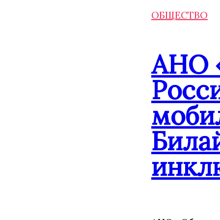
ОБЩЕСТВО
АНО 
Росс
моби
Била
инкл