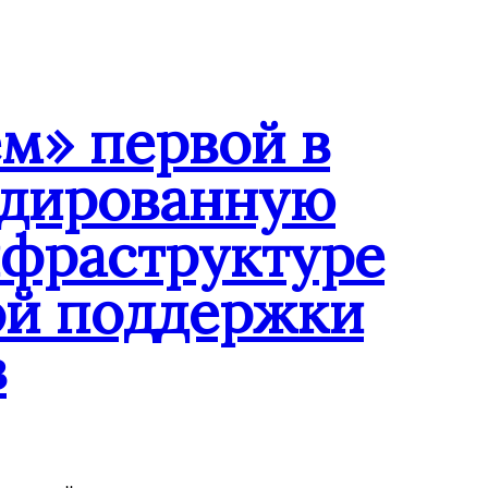
м» первой в
ндированную
нфраструктуре
ой поддержки
в