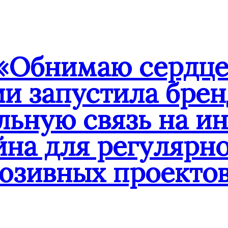
«Обнимаю сердце
ии запустила бре
льную связь на и
йна для регулярн
юзивных проекто