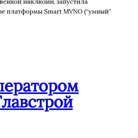
венной инклюзии, запустила
зе платформы Smart MVNO (“умный”
ператором
Главстрой