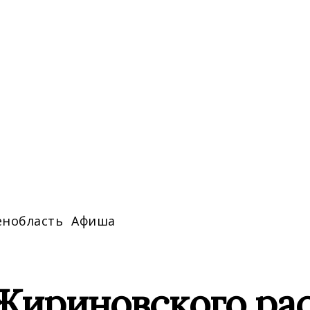
енобласть
Афиша
Жириновского рас