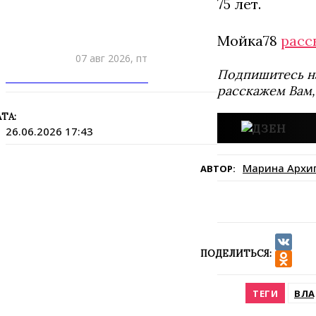
75 лет.
Мойка78
расс
07 авг 2026, пт
Подпишитесь н
ПРИШЛИТЕ НОВОСТЬ
расскажем Вам,
ТА:
26.06.2026 17:43
Марина Архи
АВТОР:
ПОДЕЛИТЬСЯ:
VK
Odnokla
ТЕГИ
ВЛА