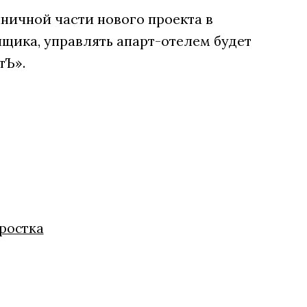
ничной части нового проекта в
щика, управлять апарт-отелем будет
тЪ».
дростка