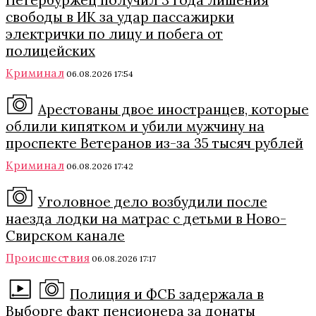
Петербуржец получил 3 года лишения
свободы в ИК за удар пассажирки
электрички по лицу и побега от
полицейских
Криминал
06.08.2026 17:54
Арестованы двое иностранцев, которые
облили кипятком и убили мужчину на
проспекте Ветеранов из-за 35 тысяч рублей
Криминал
06.08.2026 17:42
Уголовное дело возбудили после
наезда лодки на матрас с детьми в Ново-
Свирском канале
Происшествия
06.08.2026 17:17
Полиция и ФСБ задержала в
Выборге факт пенсионера за донаты