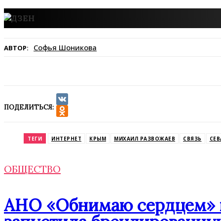
Софья Шоникова
АВТОР:
ПОДЕЛИТЬСЯ:
VK
Odnoklassniki
ТЕГИ
ИНТЕРНЕТ
КРЫМ
МИХАИЛ РАЗВОЖАЕВ
СВЯЗЬ
СЕВ
ОБЩЕСТВО
АНО «Обнимаю сердцем» п