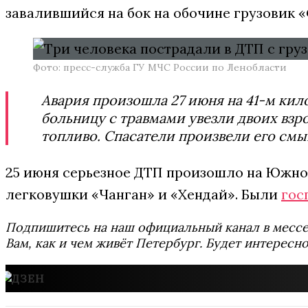
завалившийся на бок на обочине грузовик «
Фото: пресс-служба ГУ МЧС России по Ленобласти
Авария произошла 27 июня на 41-м кило
больницу с травмами увезли двоих взр
топливо. Спасатели произвели его смы
25 июня серьезное ДТП произошло на Южно
легковушки «Чанган» и «Хендай». Были
гос
Подпишитесь на наш официальный канал в мес
Вам, как и чем живёт Петербург. Будет интересно