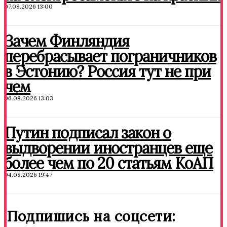
07.08.2026 13:00
Зачем Финляндия
перебрасывает пограничников
в Эстонию? Россия тут не при
чем
06.08.2026 13:03
Путин подписал закон о
выдворении иностранцев еще
более чем по 20 статьям КоАП
04.08.2026 19:47
Подпишись на соцсети: