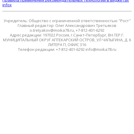
infox
Учредитель: Общество с ограниченной ответственностью "Рост"
Главный редактор: Олег Александрович Третьяков
o.tretyakov@moika78.ru, +7-812-401-6292
Адрес редакции: 197022 Россия, г.Санкт-Петербург, ВН.ТЕР.Г.
МУНИЦИПАЛЬНЫЙ ОКРУГ АПТЕКАРСКИЙ ОСТРОВ, УЛ ЧАПЫГИНА, Д. 6
ЛИТЕРА П, ОФИС 316
Телефон редакции: +7-812-401-6292 info@moika78.ru