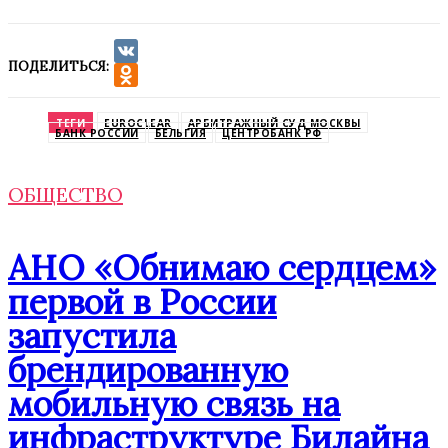
ПОДЕЛИТЬСЯ:
VK
Odnoklassniki
ТЕГИ
EUROCLEAR
АРБИТРАЖНЫЙ СУД МОСКВЫ
БАНК РОССИИ
БЕЛЬГИЯ
ЦЕНТРОБАНК РФ
ОБЩЕСТВО
АНО «Обнимаю сердцем»
первой в России
запустила
брендированную
мобильную связь на
инфраструктуре Билайна