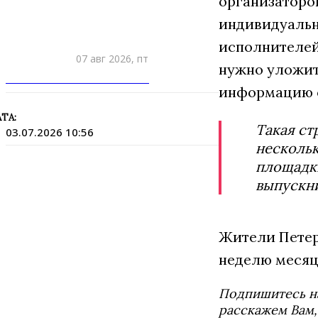
организаторо
индивидуальн
исполнителей
07 авг 2026, пт
нужно уложить
ПРИШЛИТЕ НОВОСТЬ
информацию о
ТА:
Такая ст
03.07.2026 10:56
нескольк
площадки
выпускни
Жители Петер
неделю месяц
Подпишитесь н
расскажем Вам,