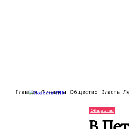
Главная
Финансы
Общество
Власть
Л
Общество
В Пет