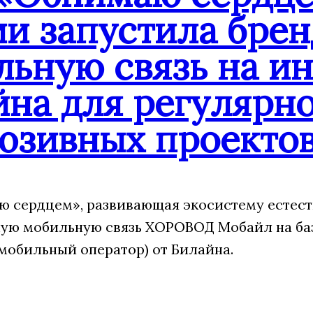
ии запустила бре
льную связь на и
йна для регулярн
юзивных проекто
 сердцем», развивающая экосистему естест
ую мобильную связь ХОРОВОД Мобайл на ба
мобильный оператор) от Билайна.