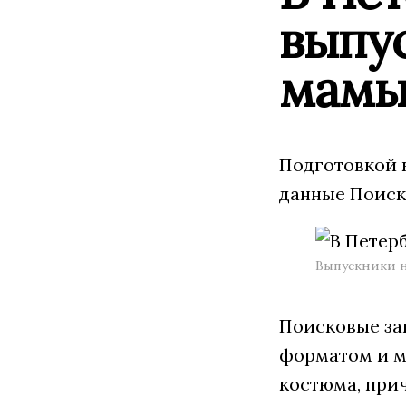
выпу
мам
Подготовкой 
данные Поиск
Выпускники на
Поисковые за
форматом и м
костюма, при