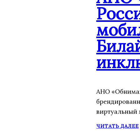
Росс
моби
Била
инкл
АНО «Обнимаю
брендированн
виртуальный 
ЧИТАТЬ ДАЛЕЕ