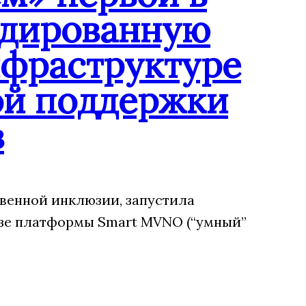
ндированную
нфраструктуре
ой поддержки
в
венной инклюзии, запустила
зе платформы Smart MVNO (“умный”