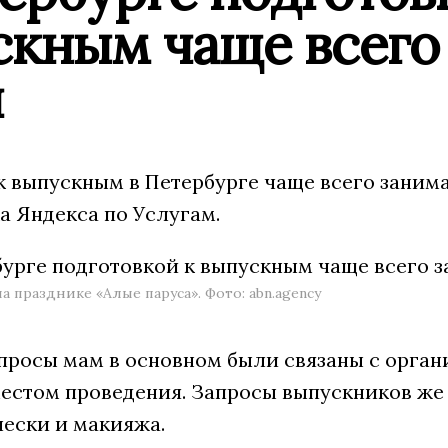
скным чаще всего
ы
к выпускным в Петербурге чаще всего заним
а Яндекса по Услугам.
 празднике «Алые паруса». Фото: abn.agency
просы мам в основном были связаны с орган
естом проведения. Запросы выпускников же 
чески и макияжа.