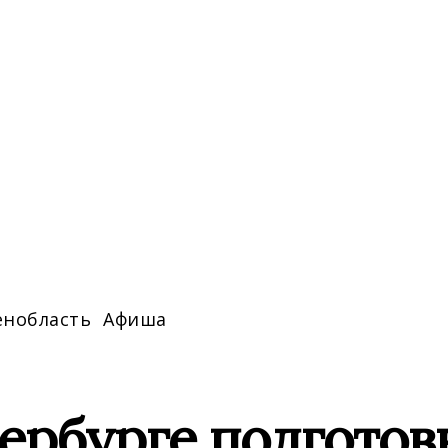
енобласть
Афиша
ербурге подготов