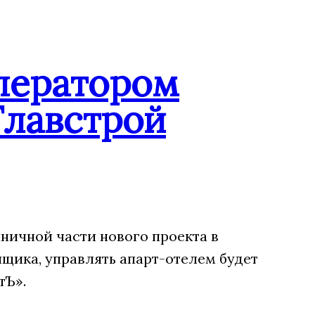
ператором
Главстрой
ничной части нового проекта в
щика, управлять апарт-отелем будет
тЪ».