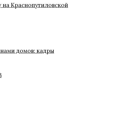
у на Краснопутиловской
кнами домов: кадры
В