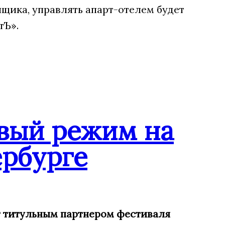
щика, управлять апарт-отелем будет
тЪ».
вый режим на
рбурге
ит титульным партнером фестиваля