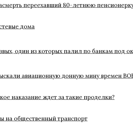
насмерть переехавший 80-летнюю пенсионерк
стевые дома
звых, один из которых палил по банкам под о
тыскали авиационную донную мину времен ВО
кое наказание ждет за такие проделки?
еты на общественный транспорт