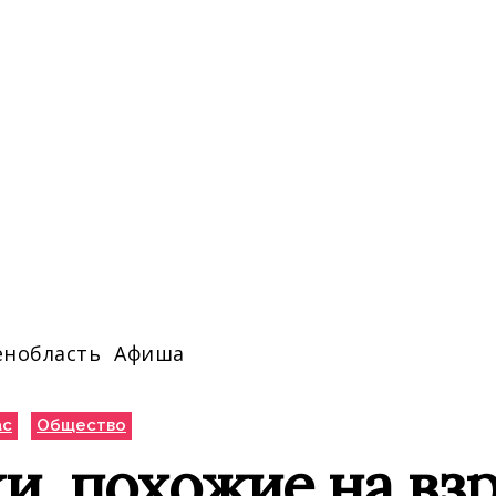
енобласть
Афиша
ас
Общество
и, похожие на взр