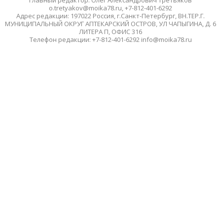
Главный редактор: Олег Александрович Третьяков
o.tretyakov@moika78.ru, +7-812-401-6292
Адрес редакции: 197022 Россия, г.Санкт-Петербург, ВН.ТЕР.Г.
МУНИЦИПАЛЬНЫЙ ОКРУГ АПТЕКАРСКИЙ ОСТРОВ, УЛ ЧАПЫГИНА, Д. 6
ЛИТЕРА П, ОФИС 316
Телефон редакции: +7-812-401-6292 info@moika78.ru